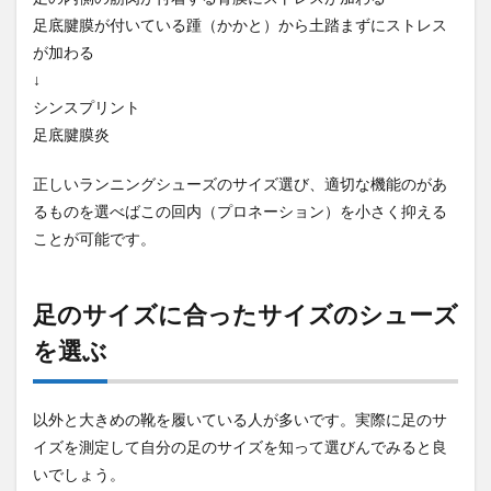
足底腱膜が付いている踵（かかと）から土踏まずにストレス
4
が加わる
まと
め
↓
シンスプリント
足底腱膜炎
正しい
ランニングシューズのサイズ選び、適切な機能のがあ
るものを選べばこの回内（プロネーション）を小さく抑える
ことが可能です。
足のサイズに合ったサイズのシューズ
を選ぶ
以外と大きめの靴を履いている人が多いです。実際に足のサ
イズを測定して自分の足のサイズを知って選びんでみると良
いでしょう。