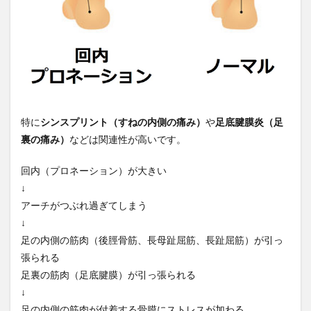
大切
なポ
イン
ト
3.1
ヒー
ルカ
ウン
ター
特に
シンスプリント（すねの内側の痛み）
や
足底腱膜炎（足
の幅
と硬
裏の痛み）
などは関連性が高いです。
さが
重要
回内（プロネーション）が大きい
3.2
↓
アウ
アーチがつぶれ過ぎてしまう
トソ
↓
ール
の中
足の内側の筋肉（後脛骨筋、長母趾屈筋、長趾屈筋）が引っ
央の
張られる
強度
足裏の筋肉（足底腱膜）が引っ張られる
3.2.1
↓
強さの
足の内側の筋肉が付着する骨膜にストレスが加わる
見方