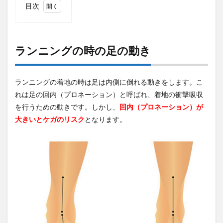
目次
1
ラン
ニン
グの
ランニングの時の足の動き
時の
足の
動き
ランニングの着地の時は足は内側に倒れる動きをします。こ
2
れは足の回内（プロネーション）と呼ばれ、着地の衝撃吸収
足の
を行うための動きです。しかし、
回内（プロネーション）が
サイ
ズに
大きいとケガのリスク
となります。
合っ
たサ
イズ
のシ
ュー
ズを
選ぶ
3
靴選
びで